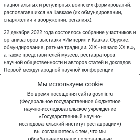
национальных и регулярных воинских формирований,
располагавшихся на Кавказе (их обмундировании,
снаряжении и вооружении, регалиях).
22 декабря 2022 года состоялось собрание участников и
организаторов выставки «Империя и Кавказ. Оружие,
обмундирование, ратные традиции. XIX - начало XX в.»,
а также представителей музеев, реставраторов,
научной общественности и авторов статей и докладов
Первой международной научной конференции
«Империя и Кавказ. Исследования. Коллекции.
Мы используем cookie
Реставрация». На собрании были представлены
сигнальные экземпляры сборника конференции.
Во время посещения сайта gosniir.ru
Основной тираж (всего 300 экз.) будет выпущен в
(Федеральное государственное бюджетное
январе, тогда же начнется рассылка сборника авторам и
научно-исследовательское учреждение
организациям, участвующим в конференции.
«Государственный научно-
исследовательский институт реставрации»)
Поделиться
вы соглашаетесь с тем, что мы
обрабатываем ваши персональные