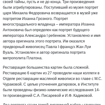
своей тайны, пусть и не до конца. Три произведения
были атрибутированы. Поступивший из музея портрет
царя Михаила Федоровича возвращается в музей уже
портретом Иоанна Грозного. Портрет
многострадального младенца – императора Иоанна
Антоновича был определен как портрет будущего
императора Александра I ребенком. Установлено и имя
автора оригинала этого портрета. Им оказался
придворный живописец Павла I француз Жан Луи
Вуаль. Установлен и автор оригинала портрета
митрополита Платона.
Реставрация большинства картин была сложной.
Реставрацию 6 картин из 27 проводили наши коллеги в
Отделе реставрации масляной живописи во главе с М.С.
Чураковой. С целью уточнения датировок, в Институте
были проведены физико-химические исследования 14-
ти произведений С.А. Писаревой и И.Ф. Кадиковой.
Два портрета стали темой дипломной работы студентки