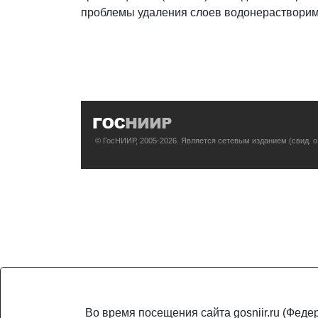
проблемы удаления слоев водонерастворим
© ГосНИИР, 2005-2026. Является сетевым изданием (свид. 
Во время посещения сайта gosniir.ru (Фед