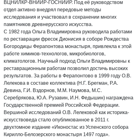
ВЦНИЛКР-ВНИИР-ГОСНИИР. Под её руководством
отдел активно внедрял передовые методы
исследования и участвовал в сохранении многих
памятников древнерусского искусства.
С 1982 года Ольга Владимировна руководила работами
по реставрации фресок Дионисия в соборе Рождества
Богородицы Ферапонтова монастыря, привлекла к этой
работе химиков-технологов, микробиологов,
климатологов. Научный подход Ольги Владимировны к
реставрационным работам позволил достичь высоких
результатов. За работы в Ферапонтово в 1999 году О.В.
Лелекова в составе коллектива (Н.Г. Брегман, Р.А.
Девина, Г.И. Вздорнов, М.М. Наумова, М.С.
Серебрякова, Ю.А. Рузавин, И.Н. Федышин) награждена
Государственной премией Российской Федерации.
Вершиной исследований О.В. Лелековой как историка-
искусствоведа стало опубликованное в 2011 г.
двухтомное издание «Иконостас из Успенского собора
Кирилло-Белозерского монастыря 1497 года».