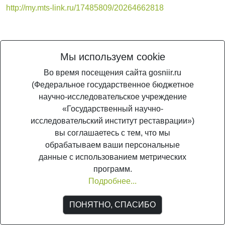
http://my.mts-link.ru/17485809/20264662818
Поделиться
Мы используем cookie
Во время посещения сайта gosniir.ru
(Федеральное государственное бюджетное
научно-исследовательское учреждение
«Государственный научно-
© ГосНИИР, 2005-2026. Является сетевым изданием (свид. о регистрации
исследовательский институт реставрации»)
СМИ Эл №ФС 77-56567 от 26.12.2013
вы соглашаетесь с тем, что мы
обрабатываем ваши персональные
данные с использованием метрических
программ.
Подробнее...
ПОНЯТНО, СПАСИБО