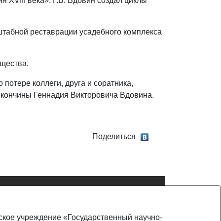
XVIII века». Г.В. Вдовин создал циклы
штабной реставрации усадебного комплекса
бщества.
 потере коллеги, друга и соратника,
 кончины Геннадия Викторовича Вдовина.
Поделиться
ьское учреждение «Государственный научно-