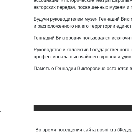
ассоциаций «Исторические театры Европы»,
авторских передач, посвященных музеям и 
Будучи руководителем музея Геннадий Викт
и расположенного на его территории единст
Геннадий Викторович пользовался исключит
Руководство и коллектив Государственного н
профессионала высочайшего уровня и удив
Память о Геннадии Викторовиче останется в
© ГосНИИР, 2005-2026. Является сетевым изданием (свид. 
Во время посещения сайта gosniir.ru (Фед