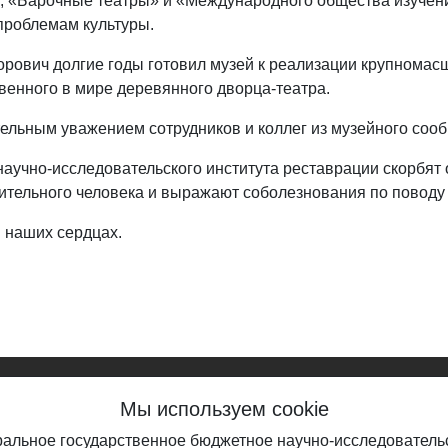
 «Барочные театры» и «Международного общества изучения 
проблемам культуры.
орович долгие годы готовил музей к реализации крупномас
венного в мире деревянного дворца-театра.
ельным уважением сотрудников и коллег из музейного соо
аучно-исследовательского института реставрации скорбят о
ительного человека и выражают соболезнования по поводу
 наших сердцах.
Мы используем cookie
о регистрации СМИ Эл №ФС 77-56567 от 26.12.2013
еральное государственное бюджетное научно-исследовател