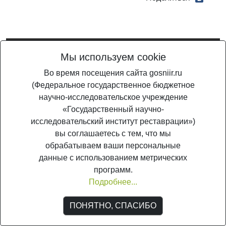
Мы используем cookie
© ГосНИИР, 2005-2026. Является сетевым изданием (свид. о регистрации
Во время посещения сайта gosniir.ru
СМИ Эл №ФС 77-56567 от 26.12.2013
(Федеральное государственное бюджетное
научно-исследовательское учреждение
«Государственный научно-
исследовательский институт реставрации»)
вы соглашаетесь с тем, что мы
обрабатываем ваши персональные
данные с использованием метрических
программ.
Подробнее...
ПОНЯТНО, СПАСИБО