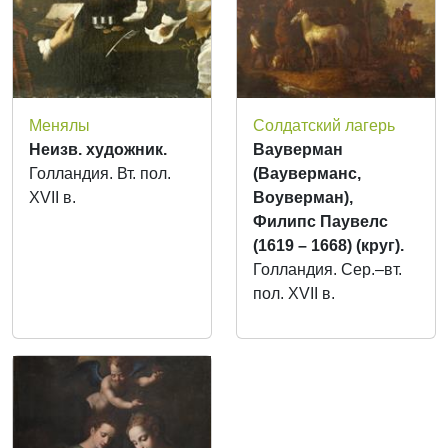
Менялы
Солдатский лагерь
Неизв. художник.
Вауверман
Голландия. Вт. пол.
(Вауверманс,
XVII в.
Воуверман),
Филипс Паувелс
(1619 – 1668) (круг).
Голландия. Сер.–вт.
пол. XVII в.