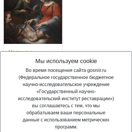
Мадонна с
Младенцем, юным
Мы используем cookie
Иоанном
Во время посещения сайта gosniir.ru
Крестителем и
(Федеральное государственное бюджетное
музицирующим
научно-исследовательское учреждение
ангелом
«Государственный научно-
Неизв. художник.
исследовательский институт реставрации»)
Италия. Вт. пол. XVII
вы соглашаетесь с тем, что мы
в.
обрабатываем ваши персональные
данные с использованием метрических
программ.