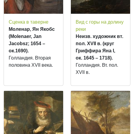
Сценка в таверне
Вид с горы на долину
Моленар, Ян Якобс
реки
(Molenaer, Jan
Неизв. художник вт.
Jacobsz; 1654 –
пол. XVII в. (круг
ок.1690).
Гриффира Яна I,
Голландия. Вторая
ок. 1645 – 1718).
половина XVII века.
Голландия. Вт. пол.
XVII в.