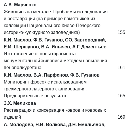
А.А. Марченко
Живопись на металле. Проблемы исследования
и реставрации (на примере памятников из
коллекции Национального Киево-Печерского
историко-культурного заповедника)
155
К.И. Маслов, Ф.В. Гузанов, СО. Завгородний,
Е.И. Шершунов, В.А. Янычев, А.Г. Дементьев
Изготовление основы фрагмента
монументальной живописи методом напыления
пенополиуретана
161
К.И. Маслов, В.А. Парфенов, Ф.В. Гузанов
Мониторинг фресок с использованием
трехмерного лазерного сканирования.
Предварительные результаты
165
З.Х. Меликова
Реставрация и консервация ковров и ковровых
изделий
169
А. Молодова, Н.В. Волкова, Д.Н. Емельянов,