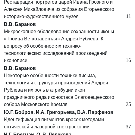
Реставрация портретов царей Ивана Грозного и
Алексея Михайловича из собрания Егорьевского
историко-художественного музея
11
В.В. Баранов
Микроскопное обследование сохранности иконы
«Троица Ветхозаветная» Андрея Рублева. К
вопросу об особенностях технико-
технологических исследований произведений
иконописи
16
В.В. Баранов
Некоторые особенности техники письма,
технологии и структуры произведений Андрея
Рублева и их роль в атрибуции икон
праздничного ряда иконостаса Благовещенского
собора Московского Кремля
25
Ю.Г. Бобров, И.А. Григорьева, В.А. Парфенов
Идентификация пигментов красок методами
оптической и лазерной спектроскопии
37
Н.Г. Брегман, О. В. Лелекова