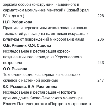
зеркала особой конструкции, найденного в
сарматском могильнике Мечетсай (Южный Урал,
IV в. до н.э.)
228
Н.Л. Ребрикова
Практика и перспективы использования новых
технологий для защиты памятников искусства и
культуры от повреждений микроорганизмами
236
О.Б. Ришняк, О.Я. Садова
Исследование и реставрация фресок
позднеантичного периода из Херсонесского
некрополя
243
О.О. Рыжова
Технологические исследования керченских
склепов с настенной росписью
247
0.0. Рыжова, В.А. Распопина
Исследование и реставрация «Портрета
архимандрита Киево-Печерского монастыря
Елисея Плетенецкого» и «Портрета митрополита