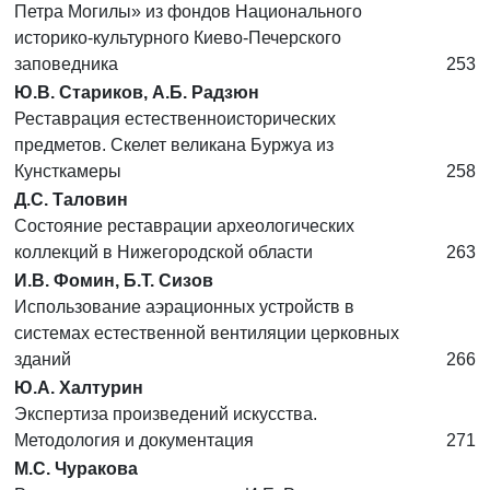
Петра Могилы» из фондов Национального
историко-культурного Киево-Печерского
заповедника
253
Ю.В. Стариков, А.Б. Радзюн
Реставрация естественноисторических
предметов. Скелет великана Буржуа из
Кунсткамеры
258
Д.С. Таловин
Состояние реставрации археологических
коллекций в Нижегородской области
263
И.В. Фомин, Б.Т. Сизов
Использование аэрационных устройств в
системах естественной вентиляции церковных
зданий
266
Ю.А. Халтурин
Экспертиза произведений искусства.
Методология и документация
271
М.С. Чуракова