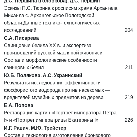
Д.С. Першина (Головкова), Д.С. Першин
Эскизы П.С. Тюрина к росписям храма Архангела
Михаила с. Архангельское Вологодской
области.Данные технико-технологических
исследований
204
С.А. Писарева
Свинцовые белила XX в. и экспертиза
произведений русской масляной живописи.
Состав и морфологические особенности
свинцовых белил
211
Ю.Б. Полякова, А.С. Украинский
Результаты исследования эффективности
фосфористого водорода против насекомых —
вредителей музейных предметов из дерева
219
Е.А. Попова
Реставрация картин «Портрет императора Петра
I» и «Портрет императрицы Екатерины I»
226
И.Г. Равич, М.Ю. Трейстер
Состав и технология изготовления бронзового