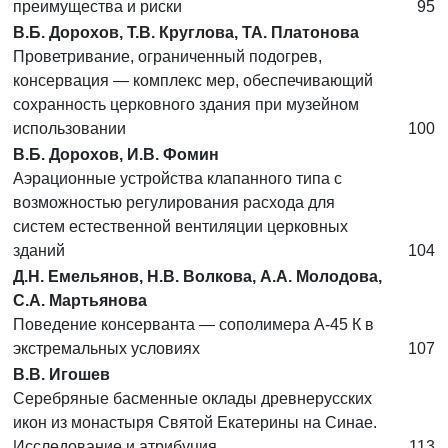
преимущества и риски
95
В.Б. Дорохов, Т.В. Круглова, ТА. Платонова
Проветривание, ограниченный подогрев,
консервация — комплекс мер, обеспечивающий
сохранность церковного здания при музейном
использовании
100
В.Б. Дорохов, И.В. Фомин
Аэрационные устройства клапанного типа с
возможностью регулирования расхода для
систем естественной вентиляции церковных
зданий
104
Д.Н. Емельянов, Н.В. Волкова, А.А. Молодова,
С.А. Мартьянова
Поведение консерванта — сополимера А-45 К в
экстремальных условиях
107
В.В. Игошев
Серебряные басменные оклады древнерусских
икон из монастыря Святой Екатерины на Синае.
Исследование и атрибуция
113