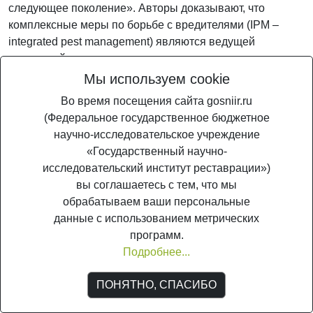
следующее поколение». Авторы доказывают, что
комплексные меры по борьбе с вредителями (IPM –
integrated pest management) являются ведущей
стратегией в сохранении культурного наследия, и их
применение необходимо для снижения риска, которому
Мы используем cookie
подвергаются уникальные коллекции из-за опасных
Во время посещения сайта gosniir.ru
насекомых.
(Федеральное государственное бюджетное
научно-исследовательское учреждение
Поделиться
«Государственный научно-
исследовательский институт реставрации»)
вы соглашаетесь с тем, что мы
обрабатываем ваши персональные
данные с использованием метрических
программ.
© ГосНИИР, 2005-2026. Является сетевым изданием (свид. о регистрации
СМИ Эл №ФС 77-56567 от 26.12.2013
Подробнее...
ПОНЯТНО, СПАСИБО