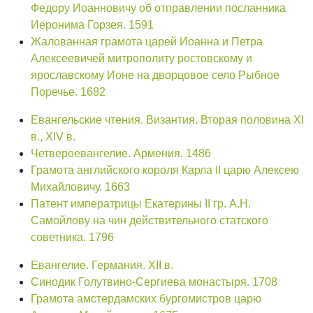
Федору Иоанновичу об отправлении посланника
Иеронима Горзея. 1591
Жалованная грамота царей Иоанна и Петра
Алексеевичей митрополиту ростовскому и
ярославскому Ионе на дворцовое село Рыбное
Поречье. 1682
Евангельские чтения. Византия. Вторая половина XI
в., XIV в.
Четвероевангелие. Армения. 1486
Грамота английского короля Карла II царю Алексею
Михайловичу. 1663
Патент императрицы Екатерины II гр. А.Н.
Самойлову на чин действительного статского
советника. 1796
Евангелие. Германия. XII в.
Синодик Голутвино-Сергиева монастыря. 1708
Грамота амстердамских бургомистров царю